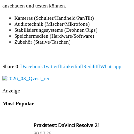
anschauen und testen können.
Kameras (Schulter/Handheld/PanTilt)
Audiotechnik (Mischer/Mikrofone)
Stabilisierungssysteme (Drohnen/Rigs)
Speichermedien (Hardware/Software)
Zubehör (Stative/Taschen)
Share
0
Facebook
Twitter
Linkedin
Reddit
Whatsapp
Anzeige
Most Popular
Praxistest: DaVinci Resolve 21
30.07.26