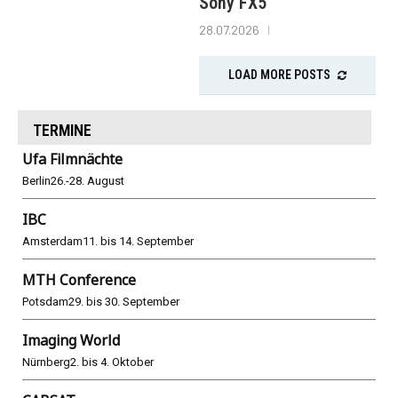
Sony FX5
28.07.2026
LOAD MORE POSTS
TERMINE
Ufa Filmnächte
Berlin
26.-28. August
IBC
Amsterdam
11. bis 14. September
MTH Conference
Potsdam
29. bis 30. September
Imaging World
Nürnberg
2. bis 4. Oktober