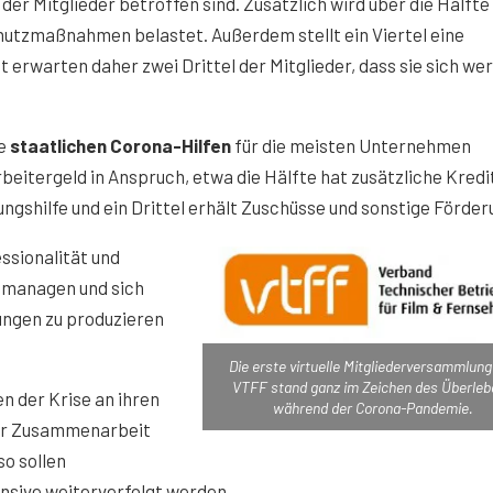
er Mitglieder betroffen sind. Zusätzlich wird über die Hälfte
tzmaßnahmen belastet. Außerdem stellt ein Viertel eine
t erwarten daher zwei Drittel der Mitglieder, dass sie sich we
ie
staatlichen Corona-Hilfen
für die meisten Unternehmen
beitergeld in Anspruch, etwa die Hälfte hat zusätzliche Kredi
gshilfe und ein Drittel erhält Zuschüsse und sonstige Förder
ssionalität und
e managen und sich
ungen zu produzieren
Die erste virtuelle Mitgliederversammlung
VTFF stand ganz im Zeichen des Überle
n der Krise an ihren
während der Corona-Pandemie.
der Zusammenarbeit
o sollen
ensive weiterverfolgt werden.