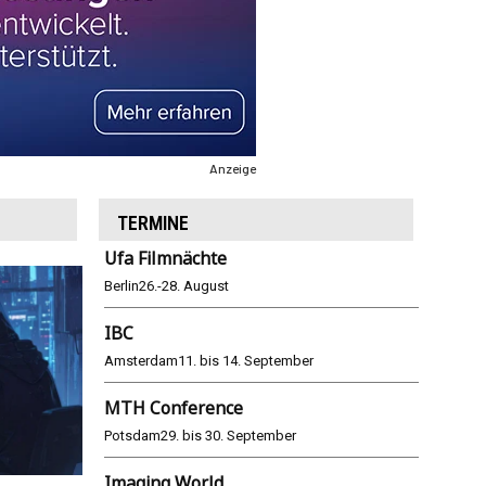
Anzeige
TERMINE
Ufa Filmnächte
Berlin
26.-28. August
IBC
Amsterdam
11. bis 14. September
MTH Conference
Potsdam
29. bis 30. September
Imaging World