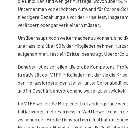
die Einbußen sind weniger Aufträge, wovon über 60% d
Unternehmen von erhöhtem Aufwand für Corona-Schu
niedrigere Bezahlung als vor der Krise fest. Insgesam
verändern oder gar verkleinern müssen.
Um überhaupt noch weitermachen zu können, sind d
unerlässlich: über 90% der Mitglieder nehmen Kurzar
aufgenommen, fast ein Drittel beantragt Überbrückun
Daneben ist es vor allem die große Kompetenz, Profe
Kreativität der VTFF-Mitglieder, mit der sie die Kris
den Herausforderungen stellen, unter Coronabeding
und ihr Geschäft entsprechend weiter zu entwickeln.
Im VTFF wollen die Mitglieder trotz oder gerade wege
Initiativen zu mehr Fairness im Wettbewerb und in 
zwischen den Produktionspartnern festhalten. Ebens
Personalfragen, Nachhaltigkeit und die Qualitätsoff