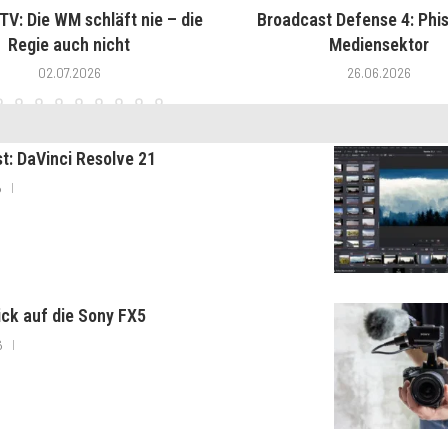
V: Die WM schläft nie – die
Broadcast Defense 4: Phis
Regie auch nicht
Mediensektor
02.07.2026
26.06.2026
st: DaVinci Resolve 21
6
lick auf die Sony FX5
6