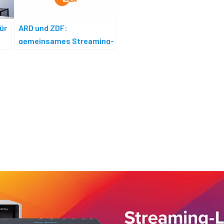
für
ARD und ZDF:
gemeinsames Streaming-
Netzwerk