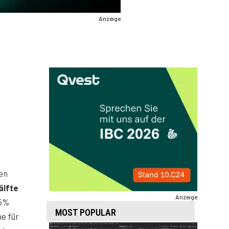
Anzeige
en
älfte
Anzeige
25%
MOST POPULAR
e für