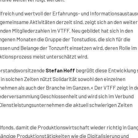
lfreich und wertvoll der Erfahrungs- und Informationsaustau
gemeinsame Aktivitäten derzeit sind, zeigt sich an den weiter
nden Mitgliederzahlen im VTFF. Neu gebildet hat sich in den
genen Monaten die Gruppe der Tonstudios, die sich für die
ssen und Belange der Tonzunft einsetzen wird, deren Rolle im
ktionsprozess meist unterschätzt wird.
orstandsvorsitzende
Stefan Hoff
begrüßt diese Entwicklung 
in solchen Zeiten nützt Solidarität sowohl den einzelnen
ehmen als auch der Branche im Ganzen.« Der VTFF zeigt in d
iederversammlung Geschlossenheit und wird sich im Verbund
 Dienstleistungsunternehmen die aktuell schwierigen Zeiten
fonds, damit die Produktionswirtschaft wieder richtig in Gan
gige Produktionstätigkeiten wie die Digitalisierung und