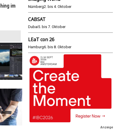
hing im
WM 2026: ARD und ZDF im Remote-
E
Nürnberg
2. bis 4. Oktober
Modus
CABSAT
25.06.2026
Dubai
5. bis 7. Oktober
LEaT con 26
Hamburg
6. bis 8. Oktober
Anzeige