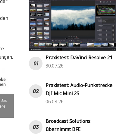
 der
rden
te
ungen.
Praxistest: DaVinci Resolve 21
30.07.26
Praxistest: Audio-Funkstrecke
DJI Mic Mini 2S
 des
06.08.26
bens
Broadcast Solutions
übernimmt BFE