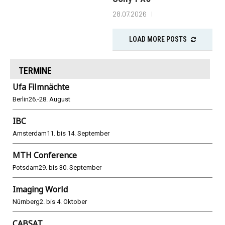
28.07.2026
LOAD MORE POSTS
TERMINE
Ufa Filmnächte
Berlin
26.-28. August
IBC
Amsterdam
11. bis 14. September
MTH Conference
Potsdam
29. bis 30. September
Imaging World
Nürnberg
2. bis 4. Oktober
CABSAT