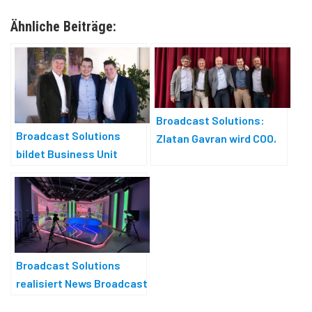
Ähnliche Beiträge:
Broadcast Solutions:
Broadcast Solutions
Zlatan Gavran wird COO,
bildet Business Unit
Maximilian Breder Co-CEO
»Broadcast Solutions
Connect«
Broadcast Solutions
realisiert News Broadcast
Center in Aserbaidschan