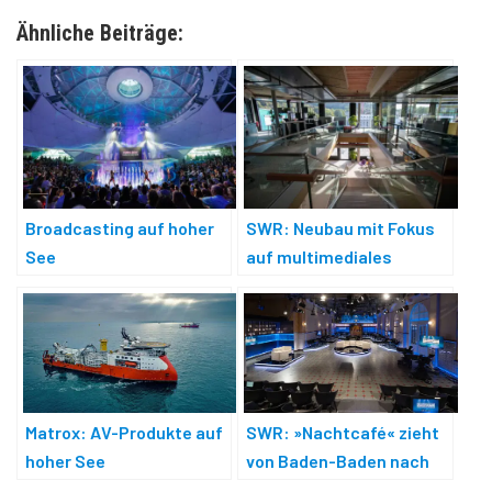
Ähnliche Beiträge:
Broadcasting auf hoher
SWR: Neubau mit Fokus
See
auf multimediales
Arbeiten
Matrox: AV-Produkte auf
SWR: »Nachtcafé« zieht
hoher See
von Baden-Baden nach
Mainz