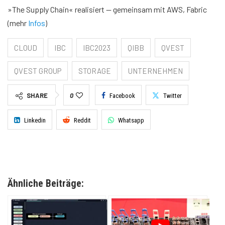
»The Supply Chain« realisiert — gemeinsam mit AWS, Fabric
(mehr
Infos
)
CLOUD
IBC
IBC2023
QIBB
QVEST
QVEST GROUP
STORAGE
UNTERNEHMEN
SHARE
0
Facebook
Twitter
Linkedin
Reddit
Whatsapp
Ähnliche Beiträge: