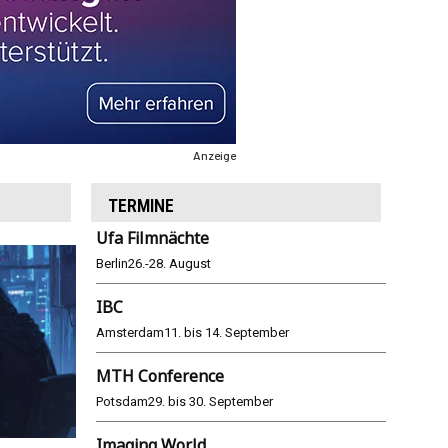
Anzeige
TERMINE
Ufa Filmnächte
Berlin
26.-28. August
IBC
Amsterdam
11. bis 14. September
MTH Conference
Potsdam
29. bis 30. September
Imaging World