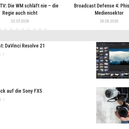
V: Die WM schläft nie – die
Broadcast Defense 4: Phis
Regie auch nicht
Mediensektor
02.07.2026
26.06.2026
st: DaVinci Resolve 21
6
lick auf die Sony FX5
6