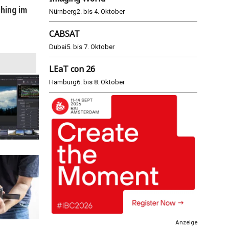
hing im
WM 2026: ARD und ZDF im Remote-
E
Nürnberg
2. bis 4. Oktober
Modus
CABSAT
25.06.2026
Dubai
5. bis 7. Oktober
LEaT con 26
Hamburg
6. bis 8. Oktober
Anzeige