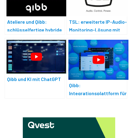
Ateliere und Qibb:
TSL: erweiterte IP-Audio-
schlüsselfertige hybride
Monitoring-Lösung mit
Speicherintegration
Redundanz
Qibb und KI mit ChatGPT
Qibb:
Integrationsplattform für
Medienhäuser