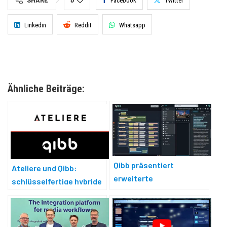
Facebook
Twitter
Linkedin
Reddit
Whatsapp
Ähnliche Beiträge:
Qibb präsentiert
Ateliere und Qibb:
erweiterte
schlüsselfertige hybride
Integrationsplattform
Speicherintegration