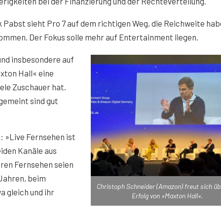
rigkeiten bei der Finanzierung und der Rechteverteilung.
 Pabst sieht Pro 7 auf dem richtigen Weg, die Reichweite hab
ommen. Der Fokus solle mehr auf Entertainment liegen.
und insbesondere auf
xton Hall« eine
iele Zuschauer hat.
gemeint sind gut
: »Live Fernsehen ist
eiden Kanäle aus
aren Fernsehen seien
 Jahren, beim
Christoph Schneider (Amazon) freut sich üb
 gleich und ihr
Erfolg von »Maxton Hall«.