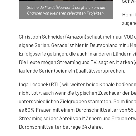
Schwie
Sabine de Mardt (Gaumont) sorgt sich um die
Chancen von kleineren relevanten Projekten.
Henrik
zugen
Christoph Schneider (Amazon) schaut mehr auf VOD 
eigene Serien. Gerade ist hier in Deutschland mit »Ma
Erfolgsserie gelungen, die auch in anderen Ländern v
Die Leute mögen Streaming und TV, sagt er, Marken (
laufende Serien) seien ein Qualitätsversprechen.
Inga Leschek (RTL) will weiter beide Kanäle bedienen
nicht tot«, auch wenn die typischen Zuschauer der b
unterschiedlichen Zielgruppen stammten. Beim line
es 60% Frauen mit einem Durchschnittsalter von 55
Streaming sei der Anteil von Männern und Frauen etwa
Durchschnittsalter betrage 34 Jahre.