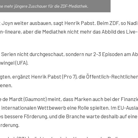
ne mehr jüngere Zuschauer für die ZDF-Mediathek.
 Joyn weiter ausbauen, sagt Henrik Pabst. Beim ZDF, so Nad
on-lineare, aber die Mediathek nicht mehr das Abbild des Live-
n Serien nicht durchgeschaut, sondern nur 2-3 Episoden am A
ingel (UFA).
en, ergänzt Henrik Pabst (Pro 7), die Öffentlich-Rechtliche
ienen.
 de Mardt (Gaumont) meint, dass Marken auch bei der Finanz
 internationalen Wettbewerb eine Rolle spielten. Im EU-Ausl
s bessere Förderung, und die Branche warte deshalb auf eine
örderung.