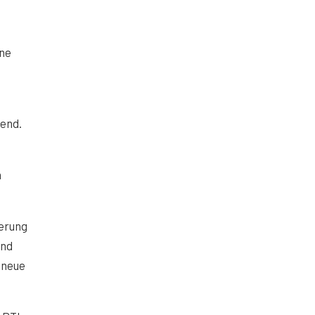
ine
bend.
n
ierung
and
 neue