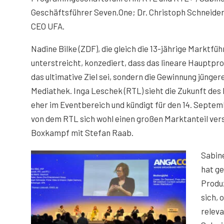
Geschäftsführer Seven.One; Dr. Christoph Schneider
CEO UFA.
Nadine Bilke (ZDF), die gleich die 13-jährige Marktf
unterstreicht, konzediert, dass das lineare Hauptp
das ultimative Ziel sei, sondern die Gewinnung jüngere
Mediathek. Inga Leschek (RTL) sieht die Zukunft des
eher im Eventbereich und kündigt für den 14. Septem
von dem RTL sich wohl einen großen Marktanteil ver
Boxkampf mit Stefan Raab.
Sabin
hat ge
Produz
sich, 
releva