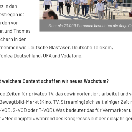
z in den
stiegen ist.
rden von
Mehr als 23.000 Personen besuchten die Anga C
ur, und Thomas
chern in den
ernehmen wie Deutsche Glasfaser, Deutsche Telekom,
fónica Deutschland, UFA und Vodafone.
Mit welchem Content schaffen wir neues Wachstum?
ge Zeiten für privates TV, das gewinnorientiert arbeitet und 
ewegtbild-Markt (Kino, TV, Streaming) sich seit einiger Zeit 
-VOD, S-VOD oder T-VOD). Was bedeutet das für Vermarkter 
r »Mediengipfel« während des Kongresses auf der diesjährige