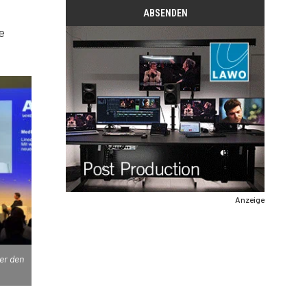
e
Anzeige
er den