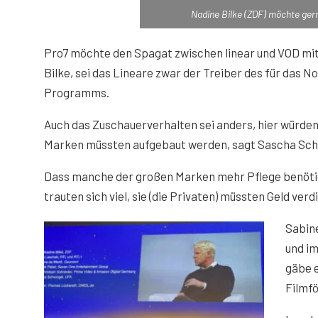
Nadine Bilke (ZDF) möchte ger
Pro7 möchte den Spagat zwischen linear und VOD mit
Bilke, sei das Lineare zwar der Treiber des für das N
Programms.
Auch das Zuschauerverhalten sei anders, hier würde
Marken müssten aufgebaut werden, sagt Sascha Schw
Dass manche der großen Marken mehr Pflege benötigt
trauten sich viel, sie (die Privaten) müssten Geld verd
Sabine
und im
gäbe e
Filmf