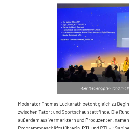
»Der Mediengipfel« fand mit 
Moderator Thomas Lückerath betont gleich zu Beginn,
zwischen Tatort und Sportschau stattfinde. Die Runde
außerdem aus Vermarktern und Produzenten, namentl
Programmgeschäftsführerin, RTL und RTL+ ; Sabine