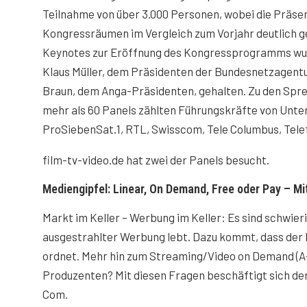
Teilnahme von über 3.000 Personen, wobei die Präsen
Kongressräumen im Vergleich zum Vorjahr deutlich ge
Keynotes zur Eröffnung des Kongressprogramms wu
Klaus Müller, dem Präsidenten der Bundesnetzagent
Braun, dem Anga-Präsidenten, gehalten. Zu den Spre
mehr als 60 Panels zählten Führungskräfte von Unt
ProSiebenSat.1, RTL, Swisscom, Tele Columbus, Tele
film-tv-video.de hat zwei der Panels besucht.
Mediengipfel: Linear, On Demand, Free oder Pay – 
Markt im Keller – Werbung im Keller: Es sind schwieri
ausgestrahlter Werbung lebt. Dazu kommt, dass der B
ordnet. Mehr hin zum Streaming/Video on Demand (A
Produzenten? Mit diesen Fragen beschäftigt sich de
Com.