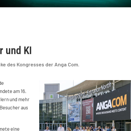
 und KI
ücke des Kongresses der Anga Com.
de
ndete am 16.
llern und mehr
 Besucher aus
nete eine