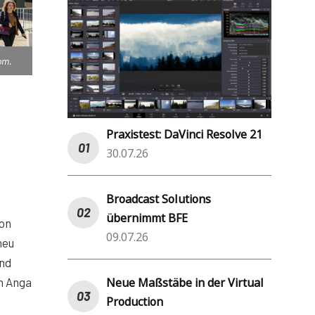
om.
Praxistest: DaVinci Resolve 21
30.07.26
Broadcast Solutions
übernimmt BFE
von
09.07.26
neu
und
Neue Maßstäbe in der Virtual
n Anga
Production