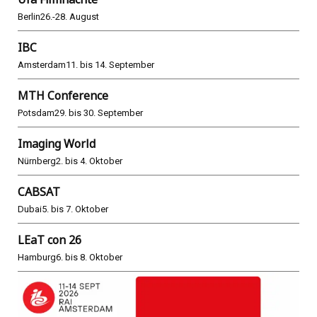
Berlin
26.-28. August
IBC
Amsterdam
11. bis 14. September
MTH Conference
Potsdam
29. bis 30. September
Imaging World
Nürnberg
2. bis 4. Oktober
CABSAT
Dubai
5. bis 7. Oktober
LEaT con 26
Hamburg
6. bis 8. Oktober