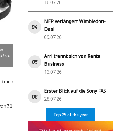
16.07.26
NEP verlängert Wimbledon-
Deal
09.07.26
in
Arri trennt sich von Rental
erie zu
Business
13.07.26
nd eine
Erster Blick auf die Sony FX5
28.07.26
von 30
Top 25 of the year