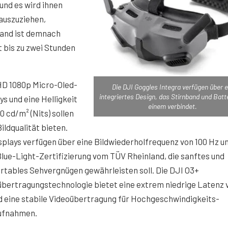
und es wird ihnen
 auszuziehen,
band ist demnach
t bis zu zwei Stunden
HD 1080p Micro-Oled-
Die DJI Goggles Integra verfügen über e
integriertes Design, das Stirnband und Batt
ys und eine Helligkeit
einem verbindet.
0 cd/m² (Nits) sollen
ildqualität bieten.
splays verfügen über eine Bildwiederholfrequenz von 100 Hz u
ue-Light-Zertifizierung vom TÜV Rheinland, die sanftes und
tables Sehvergnügen gewährleisten soll. Die DJI O3+
bertragungstechnologie bietet eine extrem niedrige Latenz 
d eine stabile Videoübertragung für Hochgeschwindigkeits-
ufnahmen.