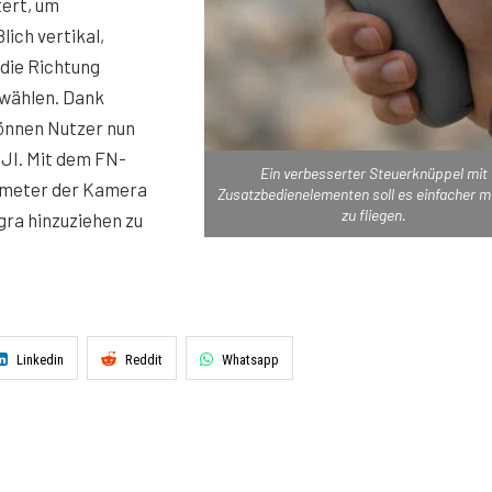
tert, um
lich vertikal,
 die Richtung
uwählen. Dank
önnen Nutzer nun
JI. Mit dem FN-
Ein verbesserter Steuerknüppel mit
rameter der Kamera
Zusatzbedienelementen soll es einfacher 
zu fliegen.
gra hinzuziehen zu
Linkedin
Reddit
Whatsapp