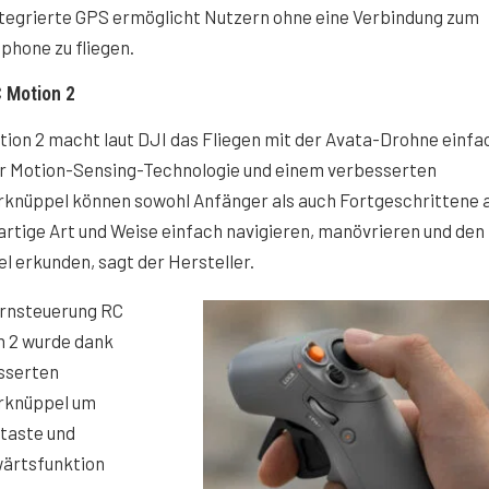
ntegrierte GPS ermöglicht Nutzern ohne eine Verbindung zum
phone zu fliegen.
 Motion 2
ion 2 macht laut DJI das Fliegen mit der Avata-Drohne einfa
er Motion-Sensing-Technologie und einem verbesserten
rknüppel können sowohl Anfänger als auch Fortgeschrittene 
artige Art und Weise einfach navigieren, manövrieren und den
 erkunden, sagt der Hersteller.
ernsteuerung RC
n 2 wurde dank
sserten
rknüppel um
taste und
ärtsfunktion