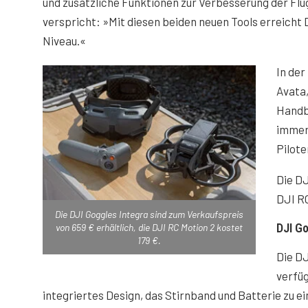
und zusätzliche Funktionen zur Verbesserung der Flu
verspricht: »Mit diesen beiden neuen Tools erreicht 
Niveau.«
In der
Avata,
Handb
immers
Pilote
Die DJ
DJI RC
Die DJI Goggles Integra sind zum Verkaufspreis
DJI Go
von 659 € erhältlich, die DJI RC Motion 2 kostet
179 €.
Die DJ
verfüg
integriertes Design, das Stirnband und Batterie zu e