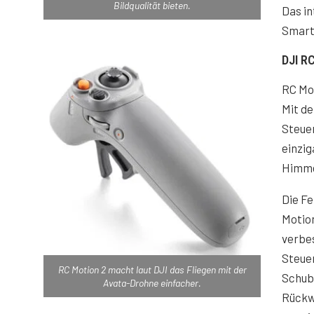
Bildqualität bieten.
Das i
Smart
DJI RC
RC Mot
Mit d
Steue
einzig
Himmel
Die F
Motio
verbe
Steue
RC Motion 2 macht laut DJI das Fliegen mit der
Schub
Avata-Drohne einfacher.
Rückw