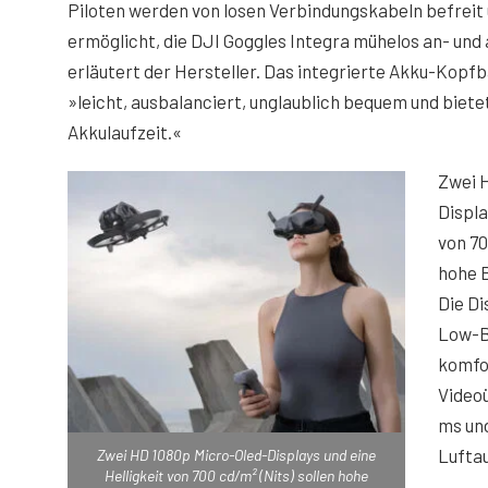
Piloten werden von losen Verbindungskabeln befreit 
ermöglicht, die DJI Goggles Integra mühelos an- und
erläutert der Hersteller. Das integrierte Akku-Kopf
»leicht, ausbalanciert, unglaublich bequem und biete
Akkulaufzeit.«
Zwei 
Displa
von 70
hohe B
Die Di
Low-Bl
komfor
Videoü
ms un
Lufta
Zwei HD 1080p Micro-Oled-Displays und eine
Helligkeit von 700 cd/m² (Nits) sollen hohe