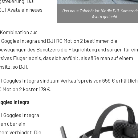
gsteuerung. DJI
DJI Avata ein neues
Das neue Zubehör ist für die DJI-Kamerad
Avata gedacht
 Kombination aus
 Goggles Integra und DJI RC Motion 2 bestimmen die
ewegungen des Benutzers die Flugrichtung und sorgen für ein
ives Flugerlebnis, das sich anfühlt, als säße man auf einem
nsitz, so DJI.
I Goggles Integra sind zum Verkaufspreis von 659 € erhältlich,
 Motion 2 kostet 179 €.
ggles Integra
I Goggles Integra
en über ein
inem verbindet. Die