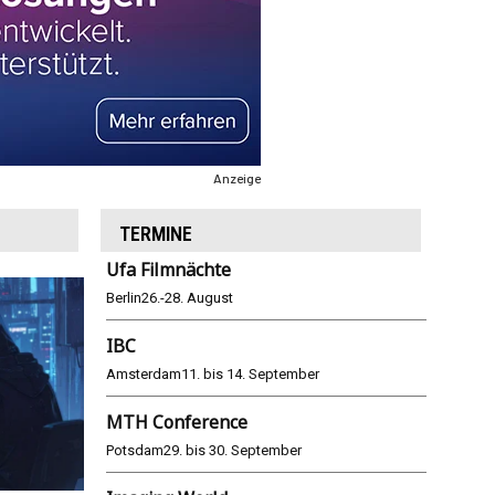
Anzeige
TERMINE
Ufa Filmnächte
Berlin
26.-28. August
IBC
Amsterdam
11. bis 14. September
MTH Conference
Potsdam
29. bis 30. September