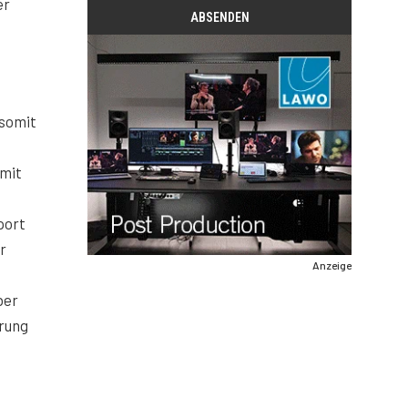
er
 somit
 mit
n
port
r
Anzeige
ber
erung