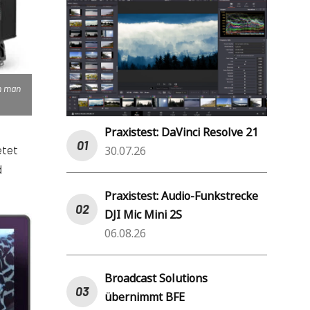
n man
Praxistest: DaVinci Resolve 21
etet
30.07.26
d
Praxistest: Audio-Funkstrecke
DJI Mic Mini 2S
06.08.26
Broadcast Solutions
übernimmt BFE