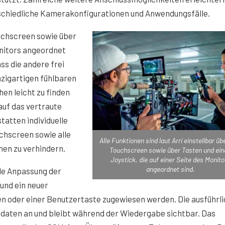
schiedliche Kamerakonfigurationen und Anwendungsfälle.
ouchscreen sowie über
onitors angeordnet
ss die andere frei
inzigartigen fühlbaren
en leicht zu finden
auf das vertraute
atten individuelle
chscreen sowie alle
Alle Funktionen sind laut Arri einstellbar üb
nen zu verhindern.
Touchscreen sowie über Tasten und ein
Joystick, die auf einer Seite des Monito
angeordnet sind.
lle Anpassung der
und ein neuer
n oder einer Benutzertaste zugewiesen werden. Die ausführl
daten an und bleibt während der Wiedergabe sichtbar. Das