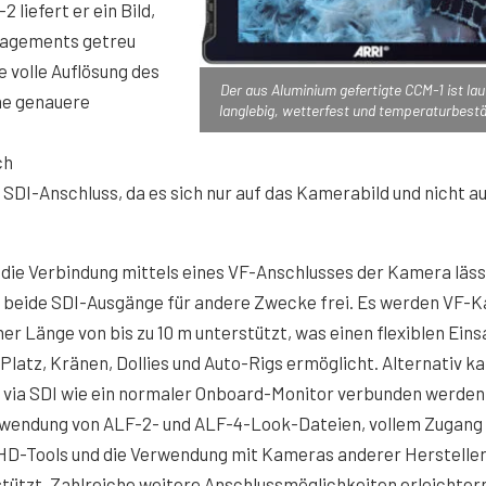
 liefert er ein Bild,
anagements getreu
 volle Auflösung des
Der aus Aluminium gefertigte CCM-1 ist laut
ine genauere
langlebig, wetterfest und temperaturbestä
ch
DI-Anschluss, da es sich nur auf das Kamerabild und nicht au
die Verbindung mittels eines VF-Anschlusses der Kamera läss
 beide SDI-Ausgänge für andere Zwecke frei. Es werden VF-K
ner Länge von bis zu 10 m unterstützt, was einen flexiblen Eins
Platz, Kränen, Dollies und Auto-Rigs ermöglicht. Alternativ k
 via SDI wie ein normaler Onboard-Monitor verbunden werden
nwendung von ALF-2- und ALF-4-Look-Dateien, vollem Zugang 
HD-Tools und die Verwendung mit Kameras anderer Herstelle
tützt. Zahlreiche weitere Anschlussmöglichkeiten erleichter