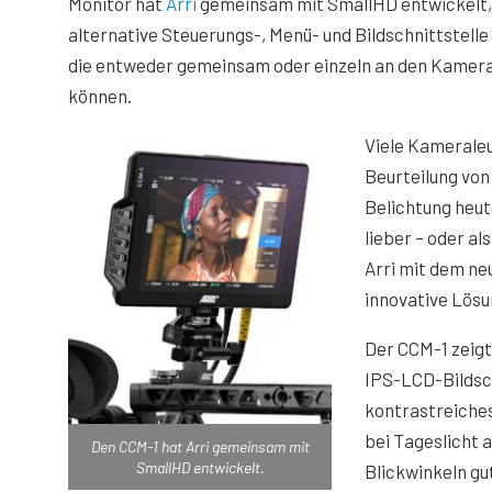
Monitor hat
Arri
gemeinsam mit SmallHD entwickelt, e
alternative Steuerungs-, Menü- und Bildschnittstell
die entweder gemeinsam oder einzeln an den Kamer
können.
Viele Kamerale
Beurteilung von
Belichtung heut
lieber – oder a
Arri mit dem ne
innovative Lösu
Der CCM-1 zeigt
IPS-LCD-Bildsch
kontrastreiches
bei Tageslicht 
Den CCM-1 hat Arri gemeinsam mit
SmallHD entwickelt.
Blickwinkeln gut