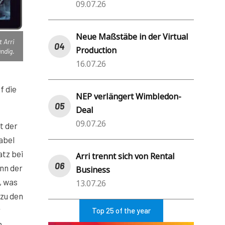
09.07.26
Neue Maßstäbe in der Virtual
 Arri
Production
ndig.
16.07.26
f die
NEP verlängert Wimbledon-
Deal
09.07.26
t der
abel
atz bei
Arri trennt sich von Rental
ann der
Business
, was
13.07.26
zu den
r
Top 25 of the year
n