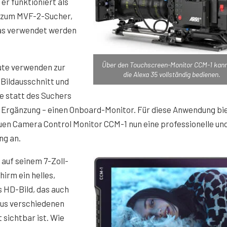
r funktioniert als
e zum MVF-2-Sucher,
as verwendet werden
Über den Touchscreen-Monitor CCM-1 kan
ute verwenden zur
die Alexa 35 vollständig bedienen.
 Bildausschnitt und
e statt des Suchers
ls Ergänzung – einen Onboard-Monitor. Für diese Anwendung bi
uen Camera Control Monitor CCM-1 nun eine professionelle un
ng an.
 auf seinem 7-Zoll-
irm ein helles,
 HD-Bild, das auch
aus verschiedenen
 sichtbar ist. Wie