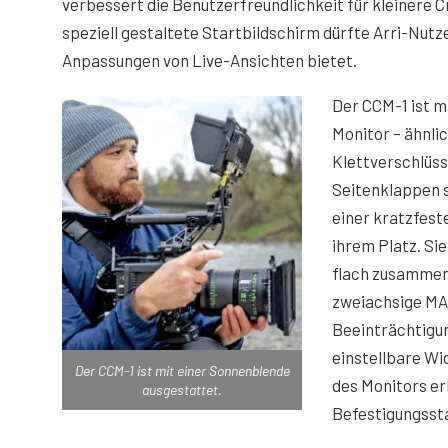
verbessert die Benutzerfreundlichkeit für kleinere 
speziell gestaltete Startbildschirm dürfte Arri-Nut
Anpassungen von Live-Ansichten bietet.
Der CCM-1 ist m
Monitor – ähnli
Klettverschlüss
Seitenklappen s
einer kratzfest
ihrem Platz. Si
flach zusammeng
zweiachsige MA
Beeinträchtigu
einstellbare Wi
Der CCM-1 ist mit einer Sonnenblende
des Monitors er
ausgestattet.
Befestigungssta