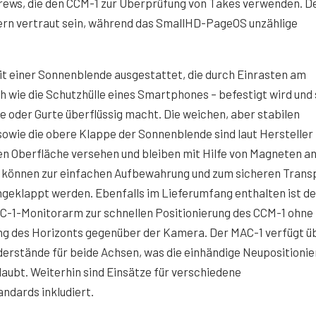
Crews, die den CCM-1 zur Überprüfung von Takes verwenden. D
zern vertraut sein, während das SmallHD-PageOS unzählige
it einer Sonnenblende ausgestattet, die durch Einrasten am
ch wie die Schutzhülle eines Smartphones – befestigt wird und
e oder Gurte überflüssig macht. Die weichen, aber stabilen
owie die obere Klappe der Sonnenblende sind laut Hersteller
en Oberfläche versehen und bleiben mit Hilfe von Magneten a
e können zur einfachen Aufbewahrung und zum sicheren Trans
eklappt werden. Ebenfalls im Lieferumfang enthalten ist de
C-1-Monitorarm zur schnellen Positionierung des CCM-1 ohne
ng des Horizonts gegenüber der Kamera. Der MAC-1 verfügt ü
derstände für beide Achsen, was die einhändige Neupositioni
laubt. Weiterhin sind Einsätze für verschiedene
ndards inkludiert.