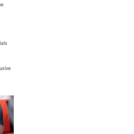
ne
ials
usive