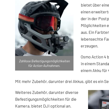
bietet über eine
einen erweiter
der in der Postp
Möglichkeiten e
aus. Ein Farbte
lebensechte Far
erzeugen.
Osmo Action 4 b
Zahllose Befestigungsmöglichkeiten
in einem Stand
für Action-Aufnahmen.
einem Akku für 
Mit mehr Zubehör, darunter drei Akkus, gibt es ein Se
Weiteres Zubehör, darunter diverse
Befestigungsmöglichkeiten für die
Kamera, bietet DJI optional an.