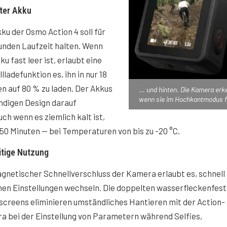
ter Akku
ku der Osmo Action 4 soll für
unden Laufzeit halten. Wenn
ku fast leer ist, erlaubt eine
lladefunktion es, ihn in nur 18
n auf 80 % zu laden. Der Akkus
… und hinten. Die Kamera erk
wenn sie im Hochkantmodus f
ändigen Design darauf
h wenn es ziemlich kalt ist,
150 Minuten — bei Temperaturen von bis zu -20 °C.
itige Nutzung
gnetischer Schnellverschluss der Kamera erlaubt es, schnell
hen Einstellungen wechseln. Die doppelten wasserfleckenfes
creens eliminieren umständliches Hantieren mit der Action-
a bei der Einstellung von Parametern während Selfies,