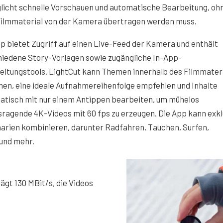
licht schnelle Vorschauen und automatische Bearbeitung, oh
Filmmaterial von der Kamera übertragen werden muss.
p bietet Zugriff auf einen Live-Feed der Kamera und enthält
hiedene Story-Vorlagen sowie zugängliche In-App-
eitungstools. LightCut kann Themen innerhalb des Filmmater
en, eine ideale Aufnahmereihenfolge empfehlen und Inhalte
atisch mit nur einem Antippen bearbeiten, um mühelos
ragende 4K-Videos mit 60 fps zu erzeugen. Die App kann exkl
narien kombinieren, darunter Radfahren, Tauchen, Surfen,
und mehr.
gt 130 MBit/s, die Videos