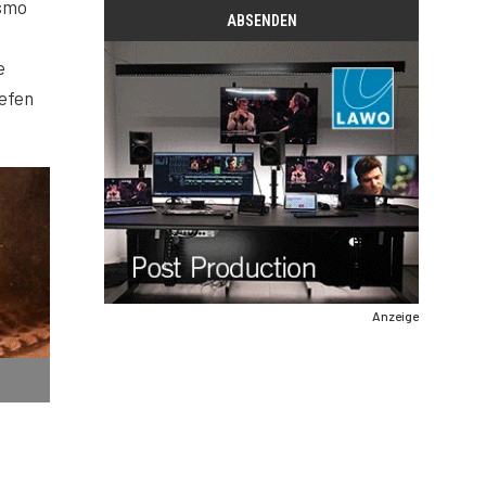
Osmo
e
iefen
Anzeige