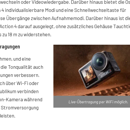
wechseln oder Videowiedergabe. Darüber hinaus bietet die 
 4 individualisierbare Modi und eine Schnellwechseltaste für
ose Übergänge zwischen Aufnahmemodi. Darüber hinaus ist di
ction 4 darauf ausgelegt, ohne zusätzliches Gehäuse Taucht
s zu 18 m zu widerstehen.
tragungen
hmen, und eine
 die Tonqualität auch
gungen verbessern.
ch über Wi-Fi oder
Publikum verbinden
tion-Kamera während
Live-Übertragung per WiFi möglich.
e Stromversorgung
eisten.