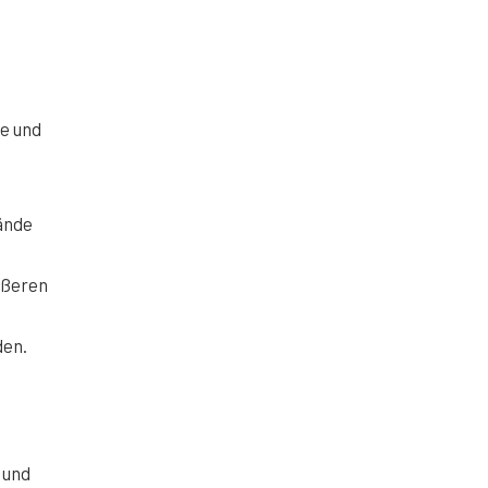
e und
ände
rößeren
den.
 und