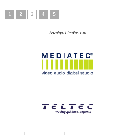
1
2
3
4
5
Anzeige: Händlerlinks