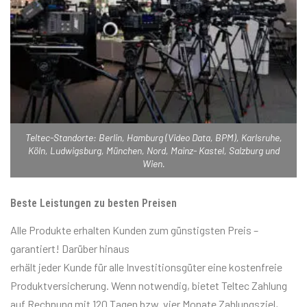
Teltec-Standorte: Berlin, Hamburg (Video Data, BPM), Karlsruhe,
Köln, Ludwigsburg, München, Nord, Mainz- Kastel, Salzburg und
Wien.
Beste Leistungen zu besten Preisen
Alle Produkte erhalten Kunden zum günstigsten Preis –
garantiert! Darüber hinaus
erhält jeder Kunde für alle Investitionsgüter eine kostenfreie
Produktversicherung. Wenn notwendig, bietet Teltec Zahlung
auf Rechnung mit 120 Tagen bzw. vier Monate Zahlungsziel,