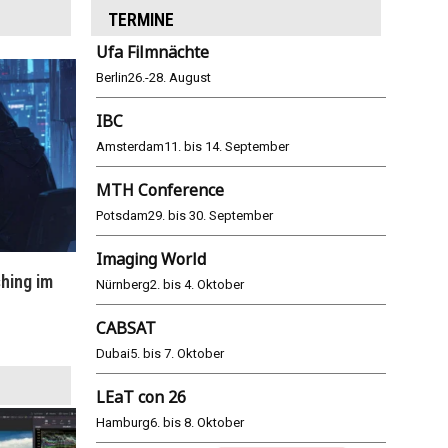
TERMINE
Ufa Filmnächte
Berlin
26.-28. August
IBC
Amsterdam
11. bis 14. September
MTH Conference
Potsdam
29. bis 30. September
Imaging World
hing im
WM 2026: ARD und ZDF im Remote-
E
Nürnberg
2. bis 4. Oktober
Modus
CABSAT
25.06.2026
Dubai
5. bis 7. Oktober
LEaT con 26
Hamburg
6. bis 8. Oktober