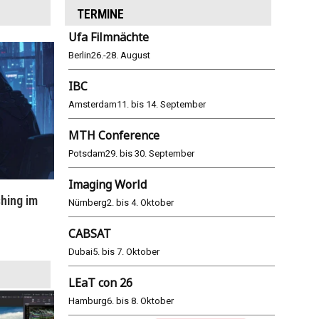
TERMINE
Ufa Filmnächte
Berlin
26.-28. August
IBC
Amsterdam
11. bis 14. September
MTH Conference
Potsdam
29. bis 30. September
Imaging World
hing im
WM 2026: ARD und ZDF im Remote-
E
Nürnberg
2. bis 4. Oktober
Modus
CABSAT
25.06.2026
Dubai
5. bis 7. Oktober
LEaT con 26
Hamburg
6. bis 8. Oktober