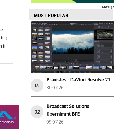
Anzeige
MOST POPULAR
ie
ring
n in
Praxistest: DaVinci Resolve 21
30.07.26
Broadcast Solutions
übernimmt BFE
09.07.26