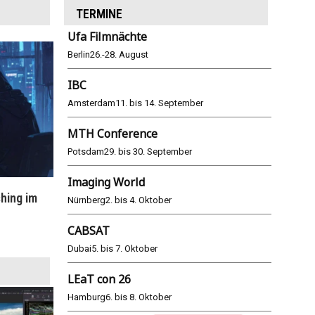
TERMINE
Ufa Filmnächte
Berlin
26.-28. August
IBC
Amsterdam
11. bis 14. September
MTH Conference
Potsdam
29. bis 30. September
Imaging World
hing im
WM 2026: ARD und ZDF im Remote-
E
Nürnberg
2. bis 4. Oktober
Modus
CABSAT
25.06.2026
Dubai
5. bis 7. Oktober
LEaT con 26
Hamburg
6. bis 8. Oktober