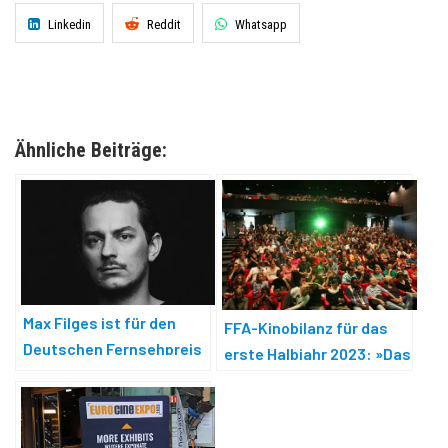
Linkedin
Reddit
Whatsapp
Ähnliche Beiträge:
Max Filges ist für den
FFA-Kinobilanz für das
Deutschen Fernsehpreis
erste Halbjahr 2023: »Das
2023 nominiert
Kino ist zurück«