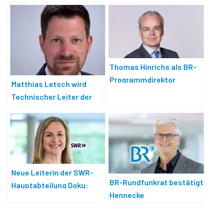
Thomas Hinrichs als BR-
Programmdirektor
Matthias Letsch wird
Information bestätigt
Technischer Leiter der
Netorium AG
Neue Leiterin der SWR-
BR-Rundfunkrat bestätigt
Hauptabteilung Doku:
Hennecke
Esther Saoub