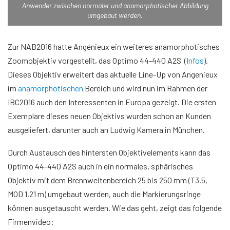
Anwender zwischen normaler und anamorphotischer Abbildung
umgebaut werden.
Zur NAB2016 hatte Angénieux ein weiteres anamorphotisches
Zoomobjektiv vorgestellt, das Optimo 44-440 A2S (
Infos
).
Dieses Objektiv erweitert das aktuelle Line-Up von Angenieux
im
anamorphotischen
Bereich und wird nun im Rahmen der
IBC2016 auch den Interessenten in Europa gezeigt. Die ersten
Exemplare dieses neuen Objektivs wurden schon an Kunden
ausgeliefert, darunter auch an Ludwig Kamera in München.
Durch Austausch des hintersten Objektivelements kann das
Optimo 44-440 A2S auch in ein normales, sphärisches
Objektiv mit dem Brennweitenbereich 25 bis 250 mm (T3.5,
MOD 1,21 m) umgebaut werden, auch die Markierungsringe
können ausgetauscht werden. Wie das geht, zeigt das folgende
Firmenvideo:
Video von YouTube laden. Mit dem Laden akzeptieren Sie YouTube-
Cookies.