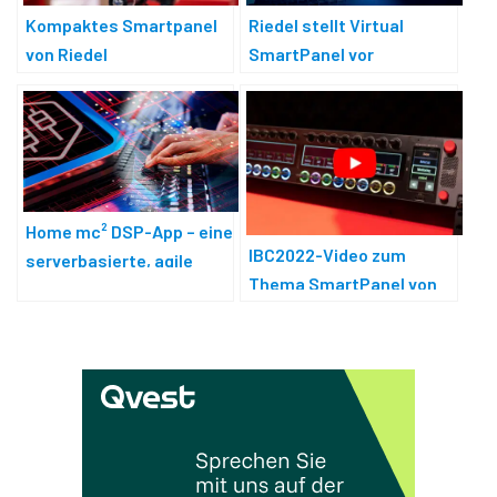
Kompaktes Smartpanel
Riedel stellt Virtual
von Riedel
SmartPanel vor
Home mc² DSP-App – eine
IBC2022-Video zum
serverbasierte, agile
Thema SmartPanel von
Audio-Engine
Riedel