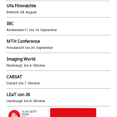
Ufa Filmnächte
Berlin
26.-28. August
IBC
Amsterdam
11. bis 14. September
MTH Conference
Potsdam
29. bis 30. September
Imaging World
Nürnberg
2. bis 4. Oktober
CABSAT
Dubai
5. bis 7. Oktober
LEaT con 26
Hamburg
6. bis 8. Oktober