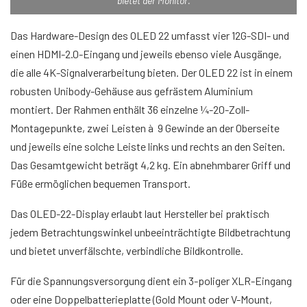
bietet der Monitor.
Das Hardware-Design des OLED 22 umfasst vier 12G-SDI- und
einen HDMI-2.0-Eingang und jeweils ebenso viele Ausgänge,
die alle 4K-Signalverarbeitung bieten. Der OLED 22 ist in einem
robusten Unibody-Gehäuse aus gefrästem Aluminium
montiert. Der Rahmen enthält 36 einzelne ¼-20-Zoll-
Montagepunkte, zwei Leisten à 9 Gewinde an der Oberseite
und jeweils eine solche Leiste links und rechts an den Seiten.
Das Gesamtgewicht beträgt 4,2 kg. Ein abnehmbarer Griff und
Füße ermöglichen bequemen Transport.
Das OLED-22-Display erlaubt laut Hersteller bei praktisch
jedem Betrachtungswinkel unbeeinträchtigte Bildbetrachtung
und bietet unverfälschte, verbindliche Bildkontrolle.
Für die Spannungsversorgung dient ein 3-poliger XLR-Eingang
oder eine Doppelbatterieplatte (Gold Mount oder V-Mount,