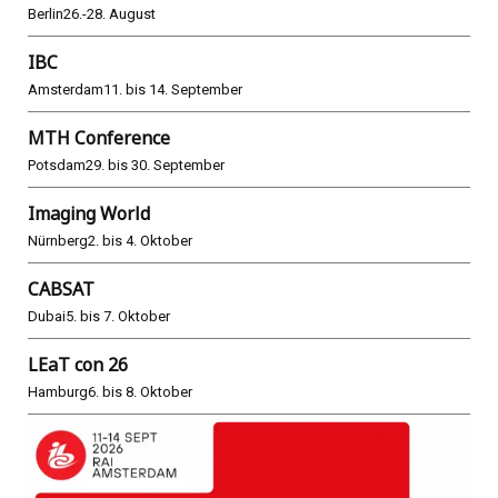
Berlin
26.-28. August
IBC
Amsterdam
11. bis 14. September
MTH Conference
Potsdam
29. bis 30. September
Imaging World
Nürnberg
2. bis 4. Oktober
CABSAT
Dubai
5. bis 7. Oktober
LEaT con 26
Hamburg
6. bis 8. Oktober