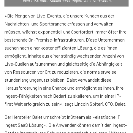
Dalet InStream: Skalierbarer Ingest von Live-Events.
»Die Menge von Live-Events, die unsere Kunden aus der
Nachrichten- und Sportbranche erfassen und verwalten
müssen, wächst exponentiell und überfordert immer öfter ihre
bestehende On-Premise-Infrastrukturen. Diese Unternehmen
suchen nach einer kosteneffizienten Lösung, die es ihnen
ermöglicht, Inhalte aus einer ständig wachsenden Anzahl von
Live-Quellen aufzunehmen und gleichzeitig die Abhängigkeit
von Ressourcen vor Ort zu reduzieren, die normalerweise
stundenlang ungenutzt bleiben. Dalet verwandelt diese
Herausforderung in eine Chance und ermöglicht es ihnen, ihre
Ingest-Fähigkeiten nach Bedarf zu skalieren, um in einer IP-
first Welt erfolgreich zu sein«, sagt Lincoln Spiteri, CTO, Dalet.
Der Hersteller Dalet umschreibt InStream als »elastische IP
Ingest SaaS Lösung«. Die Anwender können damit den Ingest-
Betrieb innerhalb von Sekunden dynamisch skalieren. Während