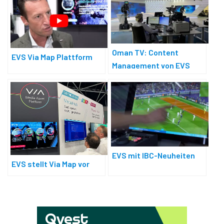
Oman TV: Content
EVS Via Map Plattform
Management von EVS
EVS mit IBC-Neuheiten
EVS stellt Via Map vor