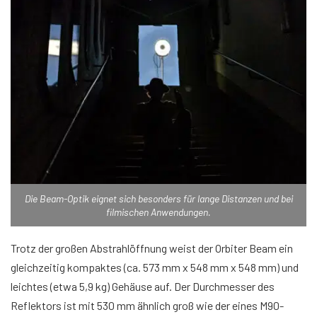
Die Beam-Optik eignet sich besonders für lange Distanzen und bei
filmischen Anwendungen.
Trotz der großen Abstrahlöffnung weist der Orbiter Beam ein
gleichzeitig kompaktes (ca. 573 mm x 548 mm x 548 mm) und
leichtes (etwa 5,9 kg) Gehäuse auf. Der Durchmesser des
Reflektors ist mit 530 mm ähnlich groß wie der eines M90-