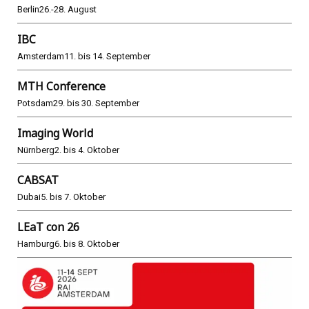
Berlin
26.-28. August
IBC
Amsterdam
11. bis 14. September
MTH Conference
Potsdam
29. bis 30. September
Imaging World
Nürnberg
2. bis 4. Oktober
CABSAT
Dubai
5. bis 7. Oktober
LEaT con 26
Hamburg
6. bis 8. Oktober