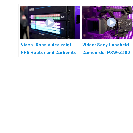
Video: Ross Video zeigt
Video: Sony Handheld-
NRG Router und Carbonite
Camcorder PXW-Z300
HyperMax