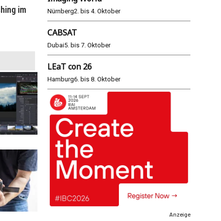
hing im
WM 2026: ARD und ZDF im Remote-
E
Nürnberg
2. bis 4. Oktober
Modus
CABSAT
25.06.2026
Dubai
5. bis 7. Oktober
LEaT con 26
Hamburg
6. bis 8. Oktober
Anzeige