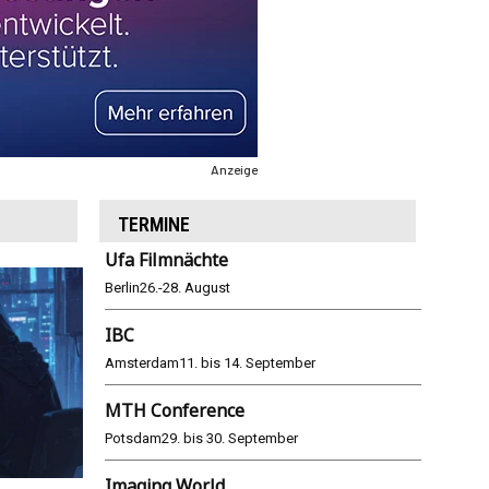
Anzeige
TERMINE
Ufa Filmnächte
Berlin
26.-28. August
IBC
Amsterdam
11. bis 14. September
MTH Conference
Potsdam
29. bis 30. September
Imaging World