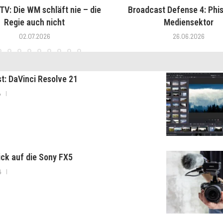
V: Die WM schläft nie – die
Broadcast Defense 4: Phis
Regie auch nicht
Mediensektor
02.07.2026
26.06.2026
st: DaVinci Resolve 21
6
lick auf die Sony FX5
6