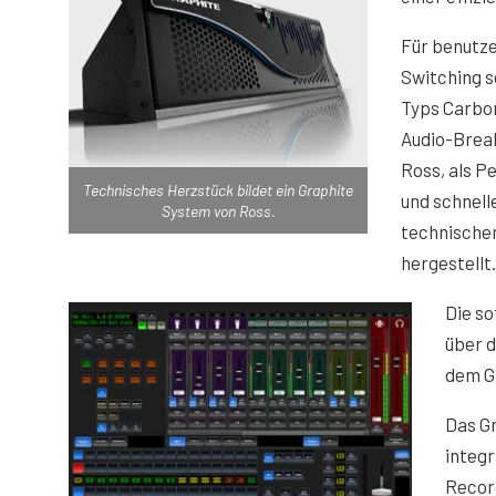
Für benutze
Switching s
Typs Carbon
Audio-Brea
Ross, als Pe
Technisches Herzstück bildet ein Graphite
und schnell
System von Ross.
technische
hergestellt.
Die so
über d
dem Gr
Das Gr
integr
Record