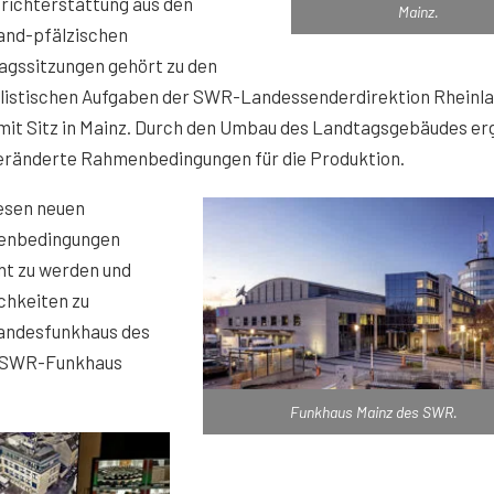
richterstattung aus den
Mainz.
land-pfälzischen
agssitzungen gehört zu den
alistischen Aufgaben der SWR-Landessenderdirektion Rheinl
 mit Sitz in Mainz. Durch den Umbau des Landtagsgebäudes e
veränderte Rahmenbedingungen für die Produktion.
esen neuen
nbedingungen
ht zu werden und
chkeiten zu
Landesfunkhaus des
m SWR-Funkhaus
Funkhaus Mainz des SWR.