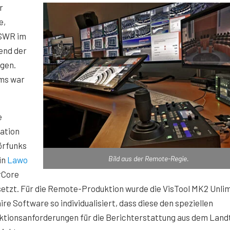
r
e,
 SWR im
end der
gen.
ms war
e
ation
örfunks
Bild aus der Remote-Regie.
in
Lawo
rCore
etzt. Für die Remote-Produktion wurde die VisTool MK2 Unli
re Software so individualisiert, dass diese den speziellen
ktionsanforderungen für die Berichterstattung aus dem Land