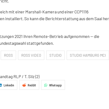
icht.
ich mit einer Marshall-Kamera und einer CCP1116
n installiert. So kann die Berichterstattung aus dem Saal he
itzungen 2021 ihren Remote-Betrieb aufgenommen — die
 Bundestagswahl stattgefunden.
ROSS
ROSS VIDEO
STUDIO
STUDIO HAMBURG MCI
ndtag RLP / T. Silz (2)
Linkedin
Reddit
Whatsapp