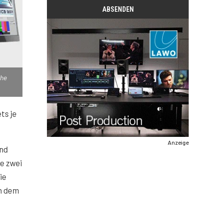
che
ts je
Anzeige
und
e zwei
ie
en dem