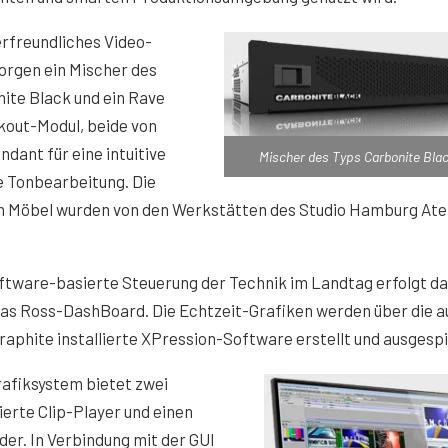
rfreundliches Video-
orgen ein Mischer des
ite Black und ein Rave
kout-Modul, beide von
ndant für eine intuitive
Mischer des Typs Carbonite Blac
e Tonbearbeitung. Die
n Möbel wurden von den Werkstätten des Studio Hamburg Atel
ftware-basierte Steuerung der Technik im Landtag erfolgt d
as Ross-DashBoard. Die Echtzeit-Grafiken werden über die a
aphite installierte XPression-Software erstellt und ausgespi
afiksystem bietet zwei
ierte Clip-Player und einen
er. In Verbindung mit der GUI