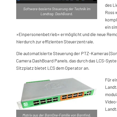
des Li
Software-basierte Steuerung der Technik im
Ross w
Landtag: DashBoard.
kompl
ein si
»Einpersonenbetrieb« ermöglicht und die neue Rem
hierdurch zur effizienten Steuerzentrale.
Die automatisierte Steuerung der PTZ-Kameras (Son
Camera DashBoard Panels, das durch das LCS-System a
Sitzplatz bietet LCS dem Operator an.
Für e
Landt
modula
Video-
Landt
Matrix aus der BarnOne-Familie von Barnfind.