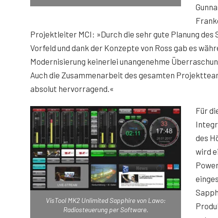
Gunna
Frank
Projektleiter MCI: »Durch die sehr gute Planung des
Vorfeld und dank der Konzepte von Ross gab es währ
Modernisierung keinerlei unangenehme Überraschun
Auch die Zusammenarbeit des gesamten Projekttea
absolut hervorragend.«
Für di
Integr
des H
wird e
Powe
einges
Sapphi
VisTool MK2 Unlimited Sapphire von Lawo:
Produ
Radiosteuerung per Software.