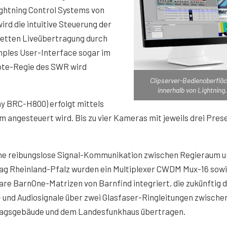
ghtning Control Systems von
ird die intuitive Steuerung der
etten Liveübertragung durch
mples User-Interface sogar im
ote-Regie des SWR wird
Clipserver-Bedienoberflä
innerhalb von Lightning.
y BRC-H800) erfolgt mittels
ngesteuert wird. Bis zu vier Kameras mit jeweils drei Prese
ine reibungslose Signal-Kommunikation zwischen Regieraum 
ag Rheinland-Pfalz wurden ein Multiplexer CWDM Mux-16 sowi
re BarnOne-Matrizen von Barnfind integriert, die zukünftig d
 und Audiosignale über zwei Glasfaser-Ringleitungen zwisch
agsgebäude und dem Landesfunkhaus übertragen.