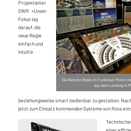
Projektleiter
SWR: »Unser
Fokus lag
darauf, die
neue Regie
einfach und
intuitiv
Die Remote-Regie im Funkhaus Mainz ste
aus dem Landtag in M
beziehungsweise smart bedienbar zu gestalten. Nach
jetzt zum Einsatz kommenden Systeme von Ross ent
Technisches
einer effiz