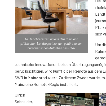
Die Be
rhein
Landt
journ
Pfalz
sich 
Die Berichterstattung aus den rheinland-
pfälzischen Landtagssitzungen gehört zu den
Um di
journalistischen Aufgaben des SWR.
Rahme
gerec
technische Innovationen bei den Übertragungsmögli
berücksichtigen, wird künftig per Remote aus dem 
SWR in Mainz produziert. Zu diesem Zweck wurde i
Mainz eine Remote-Regie installiert.
Ulrich
Schneider,