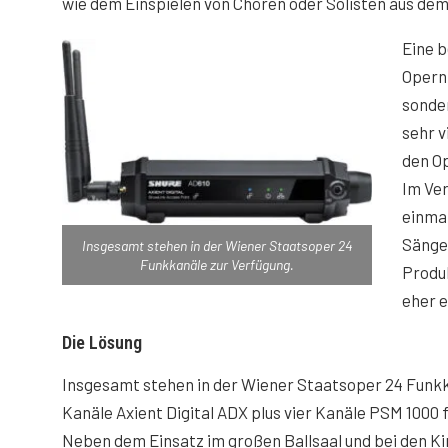
wie dem Einspielen von Chören oder Solisten aus dem
Eine 
Opernb
sonde
sehr v
den Op
Im Ver
einmal
Sänge
Insgesamt stehen in der Wiener Staatsoper 24
Funkkanäle zur Verfügung.
Produk
eher e
Die Lösung
Insgesamt stehen in der Wiener Staatsoper 24 Funkk
Kanäle Axient Digital ADX plus vier Kanäle PSM 1000 
Neben dem Einsatz im großen Ballsaal und bei den K