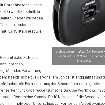
für Sprachbeschallungen
 »Da wir die Technik in
 Ballett – haben wir neben
o-Taschensender
r mit KSM9-Kapsel sowie
Neben den normalen ADX-Sendern 
auch in ADX1M Micro-Taschensen
e Gesamtpaket«, findet
investiert.
 den führenden
ergreifenden Verwaltung
bench zeigt sich Rovakis vor allem von der Klangqualität und 
infachen die Fernsteuerung der Sender über den digitalen
erenzerkennung und Frequenzumschaltung die Workflows im vo
un sogar über meine Yamaha PM10 Konsole auf die Sender zugr
nd ein himmelweiter Unterschied zur vorherigen Arbeitsweise.