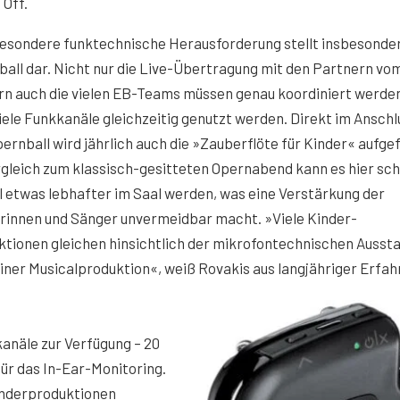
 Off.
besondere funktechnische Herausforderung stellt insbesonde
all dar. Nicht nur die Live-Übertragung mit den Partnern vo
rn auch die vielen EB-Teams müssen genau koordiniert werden
iele Funkkanäle gleichzeitig genutzt werden. Direkt im Anschl
ernball wird jährlich auch die »Zauberflöte für Kinder« aufgef
gleich zum klassisch-gesitteten Opernabend kann es hier sc
 etwas lebhafter im Saal werden, was eine Verstärkung der
rinnen und Sänger unvermeidbar macht. »Viele Kinder-
tionen gleichen hinsichtlich der mikrofontechnischen Ausst
iner Musicalproduktion«, weiß Rovakis aus langjähriger Erfah
anäle zur Verfügung – 20
für das In-Ear-Monitoring.
inderproduktionen