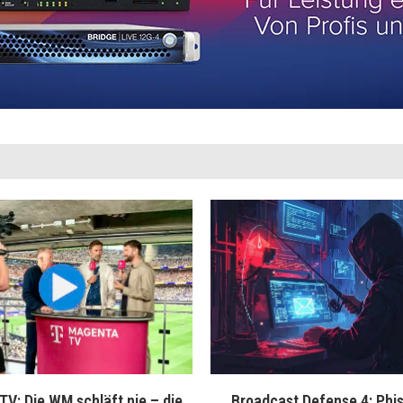
V: Die WM schläft nie – die
Broadcast Defense 4: Phis