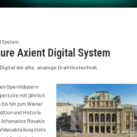
al System
ure Axient Digital System
igital die alte, analoge Drahtlostechnik.
ten Opernhäusern
pertoire mit jährlich
 bis hin zum Wiener
dition und Historie
f Athanasios Rovakis
 Videoabteilung stets