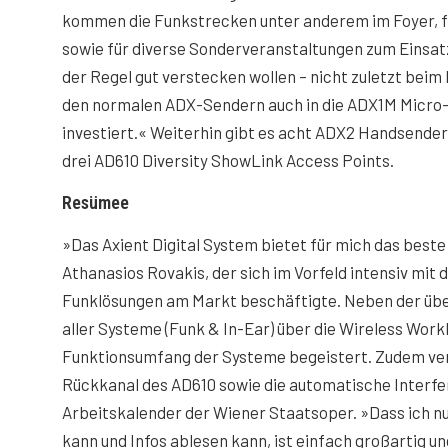
kommen die Funkstrecken unter anderem im Foyer, 
sowie für diverse Sonderveranstaltungen zum Einsatz.
der Regel gut verstecken wollen – nicht zuletzt beim
den normalen ADX-Sendern auch in die ADX1M Micr
investiert.« Weiterhin gibt es acht ADX2 Handsende
drei AD610 Diversity ShowLink Access Points.
Resümee
»Das Axient Digital System bietet für mich das best
Athanasios Rovakis, der sich im Vorfeld intensiv mit
Funklösungen am Markt beschäftigte. Neben der üb
aller Systeme (Funk & In-Ear) über die Wireless Work
Funktionsumfang der Systeme begeistert. Zudem vere
Rückkanal des AD610 sowie die automatische Interf
Arbeitskalender der Wiener Staatsoper. »Dass ich n
kann und Infos ablesen kann, ist einfach großartig u