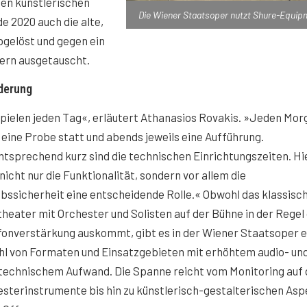
gen künstlerischen
Die Wiener Staatsoper nutzt Shure-Equip
 2020 auch die alte,
bgelöst und gegen ein
ern ausgetauscht.
derung
pielen jeden Tag«, erläutert Athanasios Rovakis. »Jeden Mor
 eine Probe statt und abends jeweils eine Aufführung.
sprechend kurz sind die technischen Einrichtungszeiten. Hi
 nicht nur die Funktionalität, sondern vor allem die
bssicherheit eine entscheidende Rolle.« Obwohl das klassisc
heater mit Orchester und Solisten auf der Bühne in der Regel
fonverstärkung auskommt, gibt es in der Wiener Staatsoper e
hl von Formaten und Einsatzgebieten mit erhöhtem audio- un
ltechnischem Aufwand. Die Spanne reicht vom Monitoring auf 
esterinstrumente bis hin zu künstlerisch-gestalterischen Asp