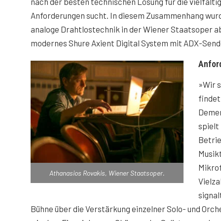
nach der besten technischen Lösung für die vielfälti
Anforderungen sucht. In diesem Zusammenhang wurde
analoge Drahtlostechnik in der Wiener Staatsoper a
modernes Shure Axient Digital System mit ADX-Send
Anfor
»Wir s
findet
Dement
spielt
Betrie
Musikt
Mikro
Athanasios Rovakis, Wiener Staatsoper.
Vielza
signa
Bühne über die Verstärkung einzelner Solo- und Orch