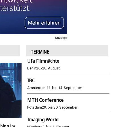
Anzeige
TERMINE
Ufa Filmnächte
Berlin
26.-28. August
IBC
Amsterdam
11. bis 14. September
MTH Conference
Potsdam
29. bis 30. September
Imaging World
hing im
WM 2026: ARD und ZDF im Remote-
E
Nürnberg
2. bis 4. Oktober