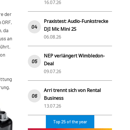
16.07.26
re der
Praxistest: Audio-Funkstrecke
m ORF,
DJI Mic Mini 2S
, da
06.08.26
uss an
ührt.
hon
NEP verlängert Wimbledon-
Deal
09.07.26
attung
rung.
Arri trennt sich von Rental
Business
13.07.26
Top 25 of the year