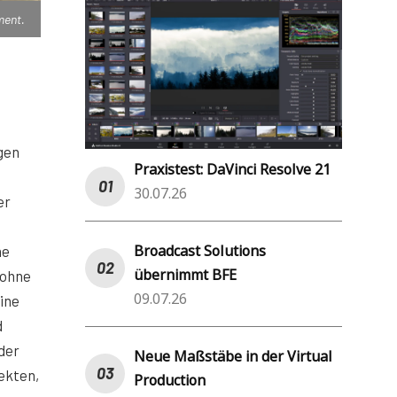
ment.
gen
Praxistest: DaVinci Resolve 21
30.07.26
er
Broadcast Solutions
he
übernimmt BFE
 ohne
09.07.26
ine
d
der
Neue Maßstäbe in der Virtual
ekten,
Production