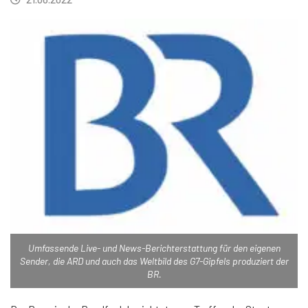
Umfassende Live- und News-Berichterstattung für den eigenen
Sender, die ARD und auch das Weltbild des G7-Gipfels produziert der
BR.