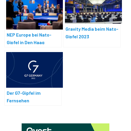
Gravity Media beim Nato-
NEP Europe bei Nato-
Gipfel 2023
Gipfel in Den Haag
Der G7-Gipfel im
Fernsehen