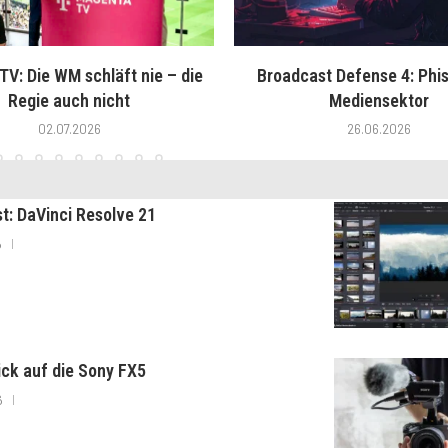
V: Die WM schläft nie – die
Broadcast Defense 4: Phis
Regie auch nicht
Mediensektor
02.07.2026
26.06.2026
st: DaVinci Resolve 21
6
lick auf die Sony FX5
6