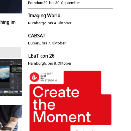
Potsdam
29. bis 30. September
Imaging World
hing im
WM 2026: ARD und ZDF im Remote-
E
Nürnberg
2. bis 4. Oktober
Modus
CABSAT
25.06.2026
Dubai
5. bis 7. Oktober
LEaT con 26
Hamburg
6. bis 8. Oktober