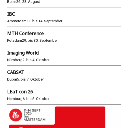
Berlin
26.-28. August
IBC
Amsterdam
11. bis 14. September
MTH Conference
Potsdam
29. bis 30. September
Imaging World
Nürnberg
2. bis 4. Oktober
CABSAT
Dubai
5. bis 7. Oktober
LEaT con 26
Hamburg
6. bis 8. Oktober