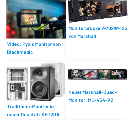
Monitorbrücke V-702W-12G
von Marshall
Video: Pyxis Monitor von
Blackmagic
Neuer Marshall-Quad-
Monitor: ML-454-V2
Traditions-Monitor in
neuer Qualität: KH 120 II