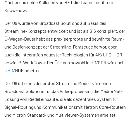
Mücher und seine Kollegen von BET die Teams mit ihrem
Know-how.
Der Ü9 wurde von Broadcast Solutions auf Basis des
Streamline-Konzepts entwickelt und ist als S16 konzipiert. der
Ü-Wagen-Bauer hebt das praxiserprobte und bewährte Raum-
und Designkonzept der Streamline-Fahrzeuge hervor, aber
auch die Integration neuester Technologien für 4K/UHD, HDR
sowie IP-Workflows. Der Ü9 kann sowohl in HD/SDR wie auch
UHD
/HDR arbeiten.
Der Ü9 ist eines der ersten Streamline Modelle, in denen
Broadcast Solutions für das Videoprocessing die MediorNet-
Lösung von Riedel einbaute, die als dezentrales System für
Signal-Routing und Kommunikationsmit MetroN Core-Routern
und MicroN Standard- und Multiviewer-Systemen arbeitet.
Video von YouTube laden. Mit dem Laden akzeptieren Sie YouTube-
Cookies.