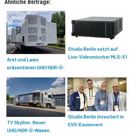
Ähnliche Beiträge:
Studio Berlin setzt auf
Live-Videomischer MLS-X1
Aret und Lawo
von Sony
präsentieren UHD/HDR-Ü-
Wagen
Studio Berlin investiert in
TV Skyline: Neuer
EVS-Equipment
UHD/HDR-Ü-Wagen