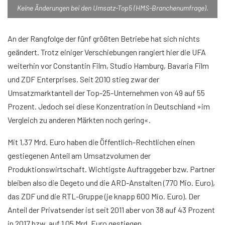
Keine Änderungen bei den Umsatz-Top5 (HMS-Branchenumfrage).
An der Rangfolge der fünf größten Betriebe hat sich nichts
geändert. Trotz einiger Verschiebungen rangiert hier die UFA
weiterhin vor Constantin Film, Studio Hamburg, Bavaria Film
und ZDF Enterprises. Seit 2010 stieg zwar der
Umsatzmarktanteil der Top-25-Unternehmen von 49 auf 55
Prozent. Jedoch sei diese Konzentration in Deutschland »im
Vergleich zu anderen Märkten noch gering«.
Mit 1,37 Mrd. Euro haben die Öffentlich-Rechtlichen einen
gestiegenen Anteil am Umsatzvolumen der
Produktionswirtschaft. Wichtigste Auftraggeber bzw. Partner
bleiben also die Degeto und die ARD-Anstalten (770 Mio. Euro),
das ZDF und die RTL-Gruppe (je knapp 600 Mio. Euro). Der
Anteil der Privatsender ist seit 2011 aber von 38 auf 43 Prozent
in 2017 bzw. auf 1,05 Mrd. Euro gestiegen.