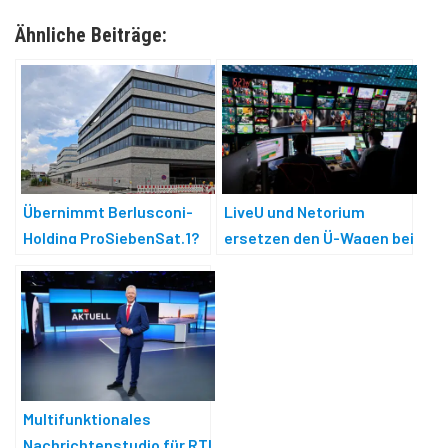
Ähnliche Beiträge:
Übernimmt Berlusconi-
LiveU und Netorium
Holding ProSiebenSat.1?
ersetzen den Ü-Wagen bei
ProSiebenSat.1
Multifunktionales
Nachrichtenstudio für RTL