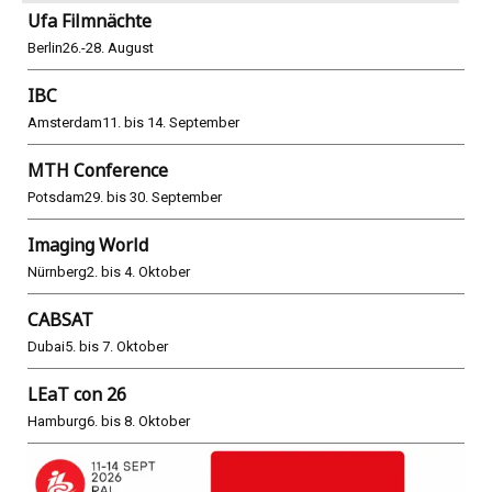
Ufa Filmnächte
Berlin
26.-28. August
IBC
Amsterdam
11. bis 14. September
MTH Conference
Potsdam
29. bis 30. September
Imaging World
Nürnberg
2. bis 4. Oktober
CABSAT
Dubai
5. bis 7. Oktober
LEaT con 26
Hamburg
6. bis 8. Oktober