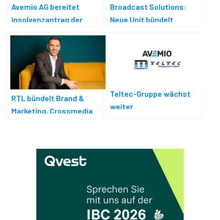
Avemio AG bereitet
Broadcast Solutions:
Insolvenzantrag der
Neue Unit bündelt
Teltec AG vor
Kompetenzen
Teltec-Gruppe wächst
RTL bündelt Brand &
weiter
Marketing, Crossmedia
und Consumer Products