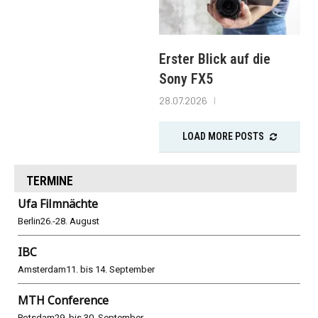
Erster Blick auf die
Sony FX5
28.07.2026
LOAD MORE POSTS
TERMINE
Ufa Filmnächte
Berlin
26.-28. August
IBC
Amsterdam
11. bis 14. September
MTH Conference
Potsdam
29. bis 30. September