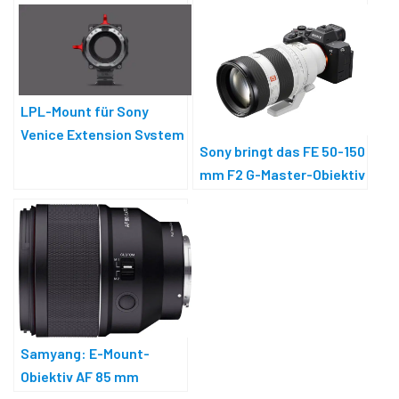
LPL-Mount für Sony
Venice Extension System
Sony bringt das FE 50-150
Mini
mm F2 G-Master-Objektiv
auf den Markt
Samyang: E-Mount-
Objektiv AF 85 mm