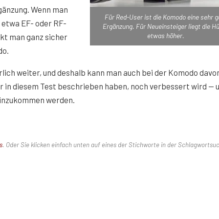
Ergänzung. Wenn man
Für Red-User ist die Komodo eine sehr g
 etwa EF- oder RF-
Ergänzung. Für Neueinsteiger liegt die H
etwas höher.
kt man ganz sicher
do.
rlich weiter, und deshalb kann man auch bei der Komodo davo
r in diesem Test beschrieben haben, noch verbessert wird — 
 hinzukommen werden.
s
.
Oder Sie klicken einfach unten auf eines der Stichworte in der Schlagwortsu