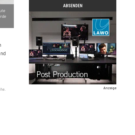
ute
ürde
n
und
Anzeige
che.