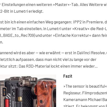
r Einstellungen einen weiteren »Master«-Tab. Alles Weitere w
2-Bit in Lumetri erledigt.
st bin ich einen einfachen Weg gegangen: IPP2 in Premiere, d
eter im Tab einstellen, in Lumetri unter »Kreativ« die Red-
D_BASE_to_Rec709) und unter »Einfache Korrektur« dann fei
n.
annend wird es aber — wie erwähnt — erst in DaVinci Resolve,
etztlich aufpassen, dass man nicht viel zu lange vor der
ktur sitzt: Das R3D-Material lockt einen immer wieder…
Fazit
»The sensor is beautiful«
Regisseur, Filmproduzen
Kameramann Michael Ba
zitiert. Er bekommt von