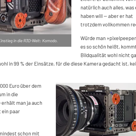
natürlich auch alles, was 
haben will — aber er hat
trotzdem vollkommen re
Würde man »pixelpeepen
Einstieg in die R3D-Welt: Komodo.
es so schön heißt, kommt
Bildqualität wohl nicht g
ohl in 99 % der Einsätze, für die diese Kamera gedacht ist, ke
.000 Euro über dem
m in die
 erhält man ja auch
 ein paar
mindest schon mit