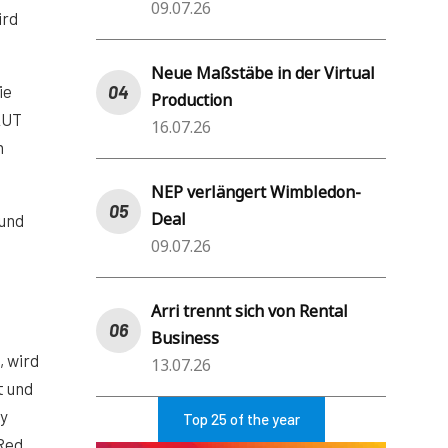
09.07.26
ird
Neue Maßstäbe in der Virtual
ie
Production
LUT
16.07.26
n
NEP verlängert Wimbledon-
Deal
 und
09.07.26
Arri trennt sich von Rental
Business
, wird
13.07.26
t und
y
Top 25 of the year
 Red