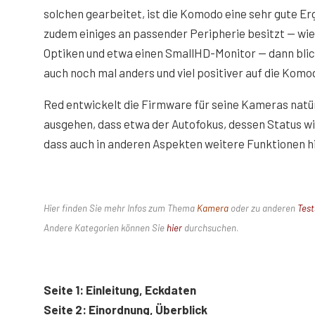
solchen gearbeitet, ist die Komodo eine sehr gute 
zudem einiges an passender Peripherie besitzt — wie
Optiken und etwa einen SmallHD-Monitor — dann blic
auch noch mal anders und viel positiver auf die Komo
Red entwickelt die Firmware für seine Kameras natü
ausgehen, dass etwa der Autofokus, dessen Status wi
dass auch in anderen Aspekten weitere Funktionen
Hier finden Sie mehr Infos zum Thema
Kamera
oder zu anderen
Test
Andere Kategorien können Sie
hier
durchsuchen
.
Seite 1: Einleitung, Eckdaten
Seite 2: Einordnung, Überblick