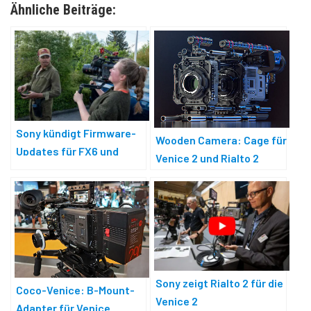
Ähnliche Beiträge:
Sony kündigt Firmware-
Wooden Camera: Cage für
Updates für FX6 und
Venice 2 und Rialto 2
Venice 2 an
Sony zeigt Rialto 2 für die
Coco-Venice: B-Mount-
Venice 2
Adapter für Venice