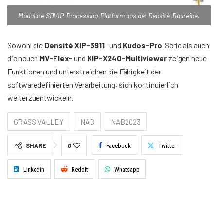
Modulare SDI/IP-Processing-Platform aus der Densité-Baureihe.
Sowohl die
Densité XIP-3911
– und
Kudos-Pro
-Serie als auch
die neuen
MV-Flex-
und
KIP-X240-Multiviewer
zeigen neue
Funktionen und unterstreichen die Fähigkeit der
softwaredefinierten Verarbeitung, sich kontinuierlich
weiterzuentwickeln.
GRASS VALLEY
NAB
NAB2023
SHARE
0
Facebook
Twitter
Linkedin
Reddit
Whatsapp