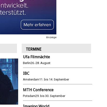
Anzeige
TERMINE
Ufa Filmnächte
Berlin
26.-28. August
IBC
Amsterdam
11. bis 14. September
MTH Conference
Potsdam
29. bis 30. September
Imaging World