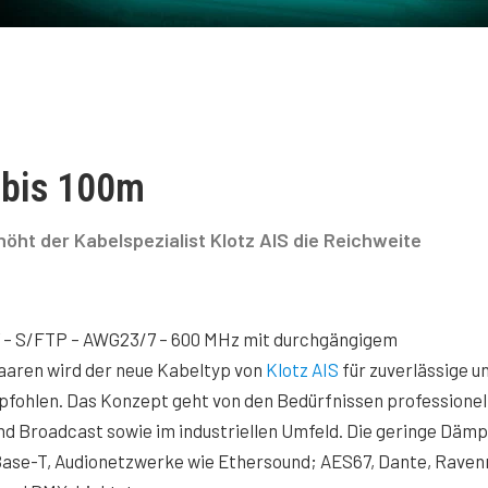
t bis 100m
öht der Kabelspezialist Klotz AIS die Reichweite
7 – S/FTP – AWG23/7 – 600 MHz mit durchgängigem
aren wird der neue Kabeltyp von
Klotz AIS
für zuverlässige u
fohlen. Das Konzept geht von den Bedürfnissen professionel
d Broadcast sowie im industriellen Umfeld. Die geringe Däm
GBase-T, Audionetzwerke wie Ethersound; AES67, Dante, Raven