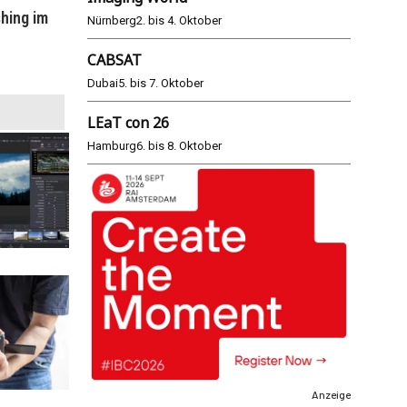
hing im
WM 2026: ARD und ZDF im Remote-
E
Nürnberg
2. bis 4. Oktober
Modus
CABSAT
25.06.2026
Dubai
5. bis 7. Oktober
LEaT con 26
Hamburg
6. bis 8. Oktober
Anzeige