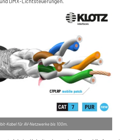
 und DMX-Lichtsteuerungen.
bit-Kabel für AV-Netzwerke bis 100m.