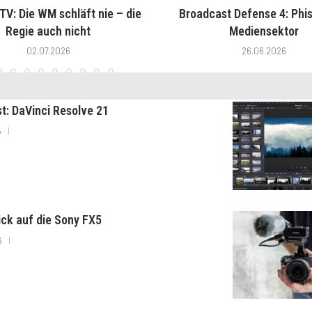
V: Die WM schläft nie – die
Broadcast Defense 4: Phis
Regie auch nicht
Mediensektor
02.07.2026
26.06.2026
st: DaVinci Resolve 21
6
lick auf die Sony FX5
6