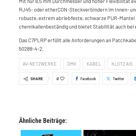
Mit nur 8,5 mm Durchmesser und hoher Flexibilität 
RJ45- oder etherCON-Steckverbindern im Innen- und
robuste, extrem abriebfeste, schwarze PUR-Mantel i
chemikalienbeständig und bietet Stabilität auch bei
Das C7PLRP erfüllt alle Anforderungen an Patchkabel
50288-4-2.
AV-NETZWERKE
DMX
KABEL
KLOTZ AIS
SHARE
0
Facebook
Twitter
Ähnliche Beiträge: