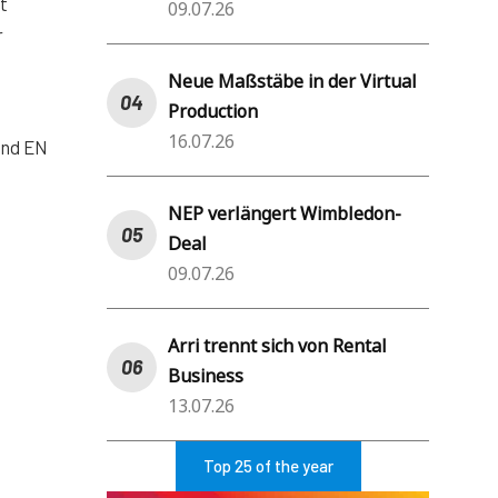
t
09.07.26
r
Neue Maßstäbe in der Virtual
Production
16.07.26
und EN
NEP verlängert Wimbledon-
Deal
09.07.26
Arri trennt sich von Rental
Business
13.07.26
Top 25 of the year