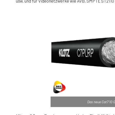
usw. und für Videonetzwerke wie AVB, SMPTE ST2110
Das neue Cat7 10 G