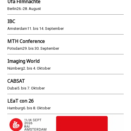
Ufa Filmnächte
Berlin
26.-28. August
IBC
Amsterdam
11. bis 14. September
MTH Conference
Potsdam
29. bis 30. September
Imaging World
Nürnberg
2. bis 4. Oktober
CABSAT
Dubai
5. bis 7. Oktober
LEaT con 26
Hamburg
6. bis 8. Oktober