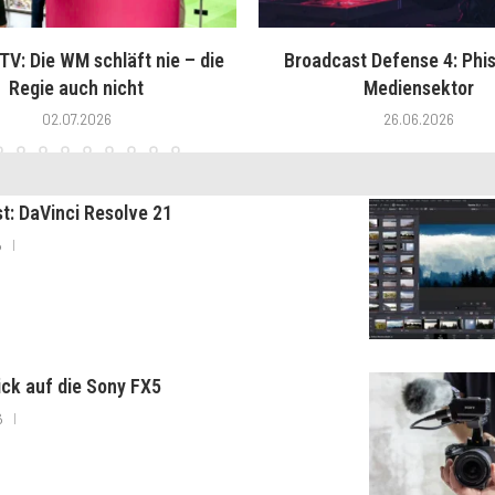
V: Die WM schläft nie – die
Broadcast Defense 4: Phis
Regie auch nicht
Mediensektor
02.07.2026
26.06.2026
st: DaVinci Resolve 21
6
lick auf die Sony FX5
6