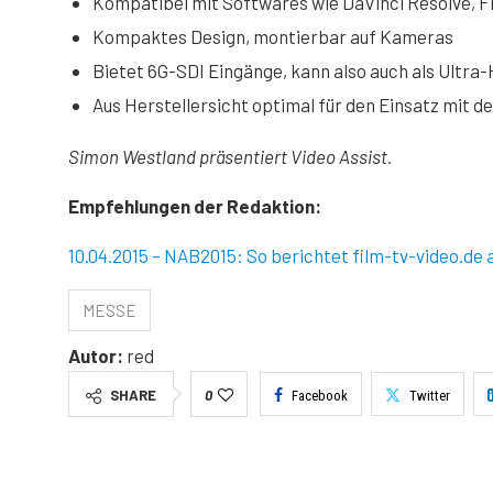
Kompatibel mit Softwares wie DaVinci Resolve, Fi
Kompaktes Design, montierbar auf Kameras
Bietet 6G-SDI Eingänge, kann also auch als Ultr
Aus Herstellersicht optimal für den Einsatz mit 
Simon Westland präsentiert Video Assist.
Video von YouTube laden. M
Empfehlungen der Redaktion:
10.04.2015 – NAB2015: So berichtet film-tv-video.de 
MESSE
Autor:
red
SHARE
0
Facebook
Twitter