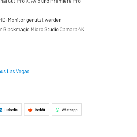
nal Cut Pro X, Avid und Premiere Pro
a-HD-Monitor genutzt werden
der Blackmagic Micro Studio Camera 4K
it dem Laden akzeptieren Sie YouTube-Cookies.
aus Las Vegas
Linkedin
Reddit
Whatsapp