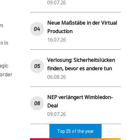
09.07.26
Neue Maßstäbe in der Virtual
um
Production
16.07.26
n in
Verlosung: Sicherheitslücken
agic
finden, bevor es andere tun
corder
06.08.26
NEP verlängert Wimbledon-
Deal
09.07.26
Top 25 of the year