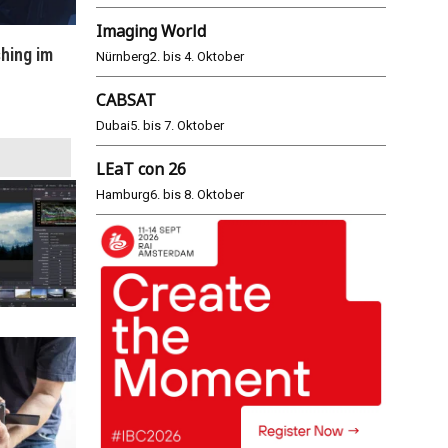
Imaging World
hing im
WM 2026: ARD und ZDF im Remote-
E
Nürnberg
2. bis 4. Oktober
Modus
CABSAT
25.06.2026
Dubai
5. bis 7. Oktober
LEaT con 26
Hamburg
6. bis 8. Oktober