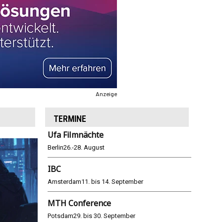
Anzeige
TERMINE
Ufa Filmnächte
Berlin
26.-28. August
IBC
Amsterdam
11. bis 14. September
MTH Conference
Potsdam
29. bis 30. September