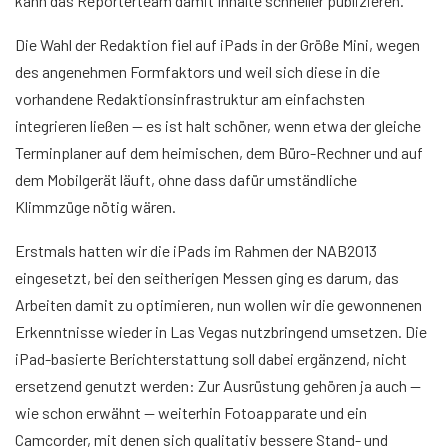
kann das Reporterteam damit Inhalte schneller publizieren.
Die Wahl der Redaktion fiel auf iPads in der Größe Mini, wegen
des angenehmen Formfaktors und weil sich diese in die
vorhandene Redaktionsinfrastruktur am einfachsten
integrieren ließen — es ist halt schöner, wenn etwa der gleiche
Terminplaner auf dem heimischen, dem Büro-Rechner und auf
dem Mobilgerät läuft, ohne dass dafür umständliche
Klimmzüge nötig wären.
Erstmals hatten wir die iPads im Rahmen der NAB2013
eingesetzt, bei den seitherigen Messen ging es darum, das
Arbeiten damit zu optimieren, nun wollen wir die gewonnenen
Erkenntnisse wieder in Las Vegas nutzbringend umsetzen. Die
iPad-basierte Berichterstattung soll dabei ergänzend, nicht
ersetzend genutzt werden: Zur Ausrüstung gehören ja auch —
wie schon erwähnt — weiterhin Fotoapparate und ein
Camcorder, mit denen sich qualitativ bessere Stand- und