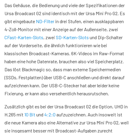
Das Gehäuse, die Bedienung und viele der Spezifikationen der
Ursa Broadcast G2 sind identisch mit der Ursa Mini Pro G2. Es
gibt eingebaute
ND-Filter
in drei Stufen, einen ausklappbaren
4-Zoll-Monitor mit einer Anzeige auf der Außenseite, zwei
CFast-Karten-Slots
, zwei
SD-Karten-Slots
und Dip-Schalter
auf der Vorderseite, die ähnlich funktionieren wie bei
klassischen Broadcast-Kameras. 6K-Videos im Raw-Format
haben eine hohe Datenrate, brauchen also viel Speicherplatz.
Das löst Blackmagic so, dass man externe Speichermedien
(SSDs, Festplatten) über USB-C anschließen und direkt darauf
aufzeichnen kann. Der USB-C-Stecker hat aber leider keine
Fixierung, er kann also versehentlich herausrutschen.
Zusätzlich gibt es bei der Ursa Broadcast G2 die Option, UHD in
H.265 mit
10 Bit
und
4:2:0
aufzuzeichnen. Auch insoweit ist
die neue Kamera also eine Alternative zur Ursa Mini Pro G2, weil
sie insgesamt besser mit Broadcast-Aufgaben zurecht