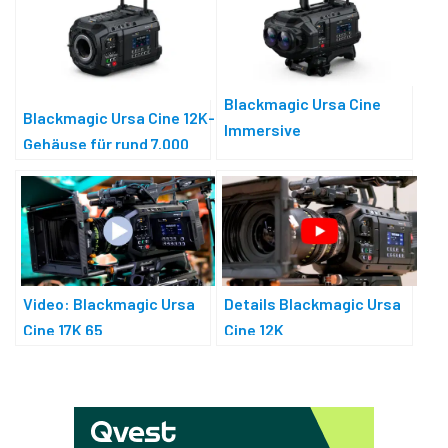
Blackmagic Ursa Cine
Blackmagic Ursa Cine 12K-
Immersive
Gehäuse für rund 7.000
Dollar
Video: Blackmagic Ursa
Details Blackmagic Ursa
Cine 17K 65
Cine 12K